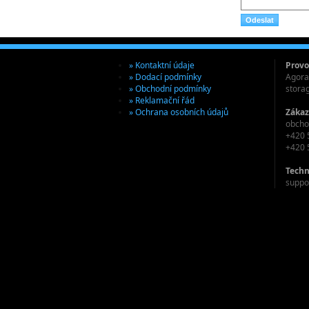
» Kontaktní údaje
Provo
» Dodací podmínky
Agora 
» Obchodní podmínky
stora
» Reklamační řád
» Ochrana osobních údajů
Zákaz
obcho
+420 
+420 
Techn
suppo