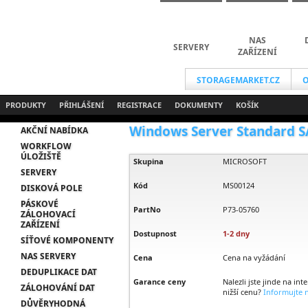
NAS
SERVERY
ZAŘÍZENÍ
STORAGEMARKET.CZ
O
PRODUKTY
PŘIHLÁŠENÍ
REGISTRACE
DOKUMENTY
KOŠÍK
Windows Server Standard SA
AKČNÍ NABÍDKA
WORKFLOW
ÚLOŽIŠTĚ
Skupina
MICROSOFT
SERVERY
Kód
MS00124
DISKOVÁ POLE
PÁSKOVÉ
PartNo
P73-05760
ZÁLOHOVACÍ
ZAŘÍZENÍ
Dostupnost
1-2 dny
SÍŤOVÉ KOMPONENTY
NAS SERVERY
Cena
Cena na vyžádání
DEDUPLIKACE DAT
Garance ceny
Nalezli jste jinde na int
ZÁLOHOVÁNÍ DAT
nižší cenu?
Informujte n
DŮVĚRYHODNÁ