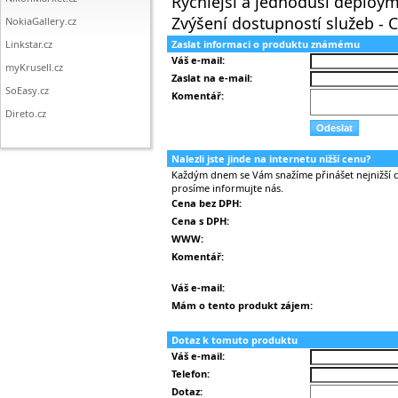
Rychlejší a jednoduší deploy
Zvýšení dostupností služeb - C
NokiaGallery.cz
Linkstar.cz
Zaslat informaci o produktu známému
Váš e-mail:
myKrusell.cz
Zaslat na e-mail:
SoEasy.cz
Komentář:
Direto.cz
Nalezli jste jinde na internetu nižší cenu?
Každým dnem se Vám snažíme přinášet nejnižší ce
prosíme informujte nás.
Cena bez DPH:
Cena s DPH:
WWW:
Komentář:
Váš e-mail:
Mám o tento produkt zájem:
Dotaz k tomuto produktu
Váš e-mail:
Telefon:
Dotaz: