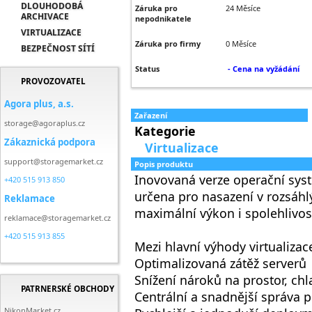
DLOUHODOBÁ
Záruka pro
24 Měsíce
ARCHIVACE
nepodnikatele
VIRTUALIZACE
Záruka pro firmy
0 Měsíce
BEZPEČNOST SÍTÍ
Status
- Cena na vyžádání
PROVOZOVATEL
Agora plus, a.s.
Zařazení
storage@agoraplus.cz
Kategorie
Zákaznická podpora
Virtualizace
support@storagemarket.cz
Popis produktu
Inovovaná verze operační sys
+420 515 913 850
určena pro nasazení v rozsáhlý
Reklamace
maximální výkon i spolehlivost
reklamace@storagemarket.cz
+420 515 913 855
Mezi hlavní výhody virtualizace
Optimalizovaná zátěž serverů
Snížení nároků na prostor, chl
PATRNERSKÉ OBCHODY
Centrální a snadnější správa p
NikonMarket.cz