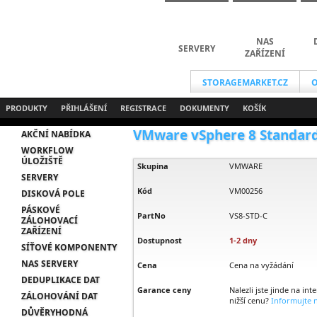
NAS
SERVERY
ZAŘÍZENÍ
STORAGEMARKET.CZ
O
PRODUKTY
PŘIHLÁŠENÍ
REGISTRACE
DOKUMENTY
KOŠÍK
VMware vSphere 8 Standard f
AKČNÍ NABÍDKA
WORKFLOW
ÚLOŽIŠTĚ
Skupina
VMWARE
SERVERY
Kód
VM00256
DISKOVÁ POLE
PÁSKOVÉ
PartNo
VS8-STD-C
ZÁLOHOVACÍ
ZAŘÍZENÍ
Dostupnost
1-2 dny
SÍŤOVÉ KOMPONENTY
NAS SERVERY
Cena
Cena na vyžádání
DEDUPLIKACE DAT
Garance ceny
Nalezli jste jinde na int
ZÁLOHOVÁNÍ DAT
nižší cenu?
Informujte n
DŮVĚRYHODNÁ