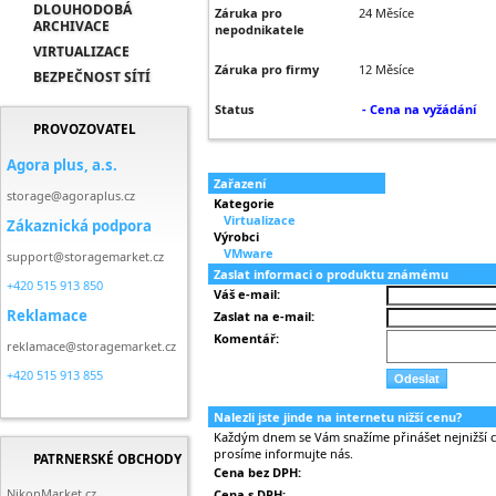
DLOUHODOBÁ
Záruka pro
24 Měsíce
ARCHIVACE
nepodnikatele
VIRTUALIZACE
Záruka pro firmy
12 Měsíce
BEZPEČNOST SÍTÍ
Status
- Cena na vyžádání
PROVOZOVATEL
Agora plus, a.s.
Zařazení
storage@agoraplus.cz
Kategorie
Virtualizace
Zákaznická podpora
Výrobci
VMware
support@storagemarket.cz
Zaslat informaci o produktu známému
+420 515 913 850
Váš e-mail:
Reklamace
Zaslat na e-mail:
Komentář:
reklamace@storagemarket.cz
+420 515 913 855
Nalezli jste jinde na internetu nižší cenu?
Každým dnem se Vám snažíme přinášet nejnižší ce
prosíme informujte nás.
PATRNERSKÉ OBCHODY
Cena bez DPH:
NikonMarket.cz
Cena s DPH: