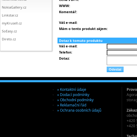
WWW:
NokiaGallery.cz
Komentář:
Linkstar.cz
Váš e-mail:
myKrusell.cz
Mám o tento produkt zájem:
SoEasy.cz
Direto.cz
Dotaz k tomuto produktu
Váš e-mail:
Telefon:
Dotaz:
» Kontaktní údaje
Provo
» Dodací podmínky
Agora 
» Obchodní podmínky
stora
» Reklamační řád
» Ochrana osobních údajů
Zákaz
obcho
+420 
+420 
Techn