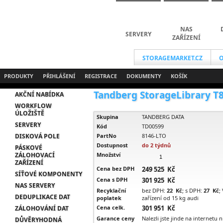
NAS
SERVERY
ZAŘÍZENÍ
STORAGEMARKET.CZ
O
PRODUKTY
PŘIHLÁŠENÍ
REGISTRACE
DOKUMENTY
KOŠÍK
Tandberg StorageLibrary T80+
AKČNÍ NABÍDKA
WORKFLOW
ÚLOŽIŠTĚ
Skupina
TANDBERG DATA
SERVERY
Kód
TD00599
DISKOVÁ POLE
PartNo
8146-LTO
Dostupnost
do 2 týdnů
PÁSKOVÉ
ZÁLOHOVACÍ
Množství
ZAŘÍZENÍ
Cena bez DPH
249 525 Kč
SÍŤOVÉ KOMPONENTY
Cena s DPH
301 925 Kč
NAS SERVERY
Recyklační
bez DPH:
22 Kč
; s DPH:
27 Kč
;
DEDUPLIKACE DAT
poplatek
zařízení od 15 kg audi
Cena celk.
301 951 Kč
ZÁLOHOVÁNÍ DAT
Garance ceny
Nalezli jste jinde na internetu 
DŮVĚRYHODNÁ