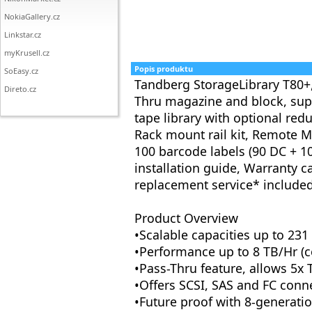
NokiaGallery.cz
Linkstar.cz
myKrusell.cz
Popis produktu
SoEasy.cz
Tandberg StorageLibrary T80+, 
Direto.cz
Thru magazine and block, supp
tape library with optional re
Rack mount rail kit, Remote M
100 barcode labels (90 DC + 1
installation guide, Warranty 
replacement service* included
Product Overview
•Scalable capacities up to 231
•Performance up to 8 TB/Hr (
•Pass-Thru feature, allows 5x 
•Offers SCSI, SAS and FC conne
•Future proof with 8-generat