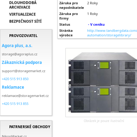
DLOUHODOBÁ
Záruka pro
2 Roky
ARCHIVACE
nepodnikatele
Záruka pro
1 Roky
VIRTUALIZACE
firmy
BEZPEČNOST SÍTÍ
Status
- V ceníku
Stránka
http://www.tandbergdata.com/
výrobce
automation/storagelibrary/
PROVOZOVATEL
Agora plus, a.s.
storage@agoraplus.cz
Zákaznická podpora
support@storagemarket.cz
+420 515 913 850
Reklamace
reklamace@storagemarket.cz
+420 515 913 855
Obrázek je pouze ilustrační
PATRNERSKÉ OBCHODY
NikonMarket.cz