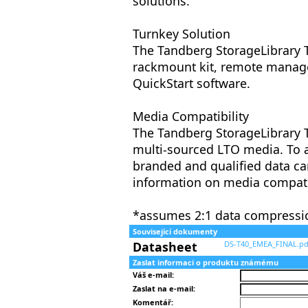
solutions.
Turnkey Solution
The Tandberg StorageLibrary T
rackmount kit, remote manag
QuickStart software.
Media Compatibility
The Tandberg StorageLibrary T
multi-sourced LTO media. To a
branded and qualified data c
information on media compatib
*assumes 2:1 data compressi
Související dokumenty
Datasheet
DS-T40_EMEA_FINAL.pd
Zaslat informaci o produktu známému
Váš e-mail:
Zaslat na e-mail:
Komentář: