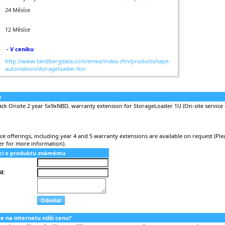
24 Měsíce
12 Měsíce
- V ceníku
http://www.tandbergdata.com/emea/index.cfm/products/tape-
automation/storageloader-lto/
u
ck Onsite 2 year 5x9xNBD, warranty extension for StorageLoader 1U (On-site service 
ice offerings, including year 4 and 5 warranty extensions are available on request (Ple
r for more information).
aci o produktu známému
l:
nde na internetu nižší cenu?