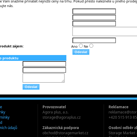
Vám snažíme přinášet nejnižší ceny na trhu. Pokud přesto naleznete u jiného prodejc
ujte nás.
rodukt zájem:
Ano
Ne
o produktu
je
Provozovatel
Reklamace
nky
Agora plus, a.s.
reklamace@stor
mínky
storage@agoraplus.cz
+420 515 913 8
ád
ních údajů
Zákaznická podpora
Osobní odběr z
obchod@storagemarket.cz
Storage Market -