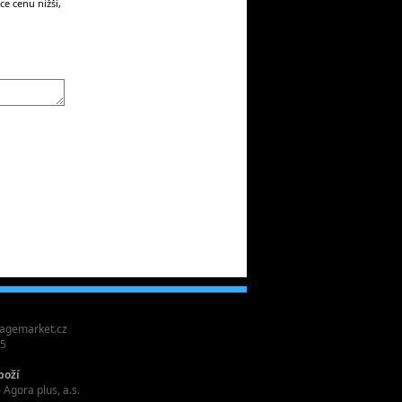
e cenu nižší,
agemarket.cz
55
boží
 Agora plus, a.s.