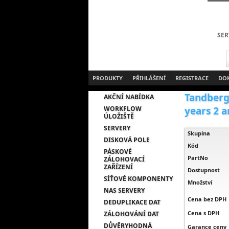
SER
PRODUKTY
PŘIHLÁŠENÍ
REGISTRACE
DO
Tandberg
AKČNÍ NABÍDKA
WORKFLOW
years 2 an
ÚLOŽIŠTĚ
SERVERY
Skupina
DISKOVÁ POLE
Kód
PÁSKOVÉ
PartNo
ZÁLOHOVACÍ
ZAŘÍZENÍ
Dostupnost
SÍŤOVÉ KOMPONENTY
Množství
NAS SERVERY
Cena bez DPH
DEDUPLIKACE DAT
Cena s DPH
ZÁLOHOVÁNÍ DAT
DŮVĚRYHODNÁ
Garance ceny