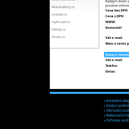
Každým dnem se 
prosíme inform
NokiaGallery.cz
Cena bez DPH:
Linkstar.cz
Cena s DPH:
myKrusell.cz
WWW:
Komentář:
SoEasy.cz
Direto.cz
Váš e-mail:
Mám o tento p
Dotaz k tomut
Váš e-mail:
Telefon:
Dotaz:
» Kontaktní úda
» Dodací podmí
» Obchodní pod
» Reklamační ř
» Ochrana osob