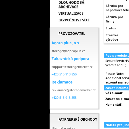
DLOUHODOBÁ
Záruka pro
ARCHIVACE
nepodnikatele
VIRTUALIZACE
Záruka pro
BEZPEČNOST SÍTÍ
firmy
Status
PROVOZOVATEL
Stránka
výrobce
Agora plus, a.s.
storage@agoraplus.cz
Popis produkt
Zákaznická podpora
SecureServicePa
years 2 and 3).
support@storagemarket.cz
Please Note:
+420 515 913 850
Additional serv
Reklamace
account manage
Zaslat inform
reklamace@storagemarket.cz
Váš e-mail:
+420 515 913 855
Zaslat na e-mai
Komentář:
PATRNERSKÉ OBCHODY
Nalezli jste ji
NikonMarket.cz