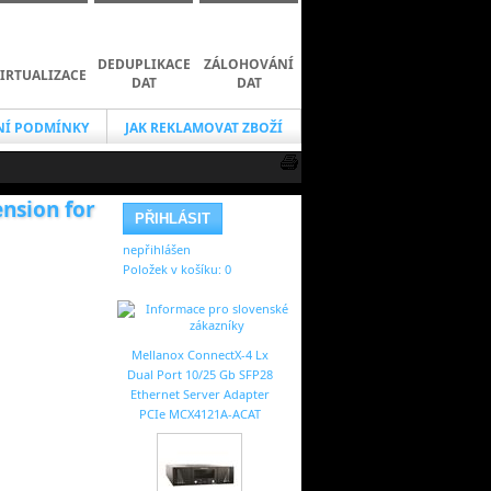
DEDUPLIKACE
ZÁLOHOVÁNÍ
IRTUALIZACE
DAT
DAT
Í PODMÍNKY
JAK REKLAMOVAT ZBOŽÍ
nsion for
nepřihlášen
Položek v košíku:
0
Mellanox ConnectX-4 Lx
Dual Port 10/25 Gb SFP28
Ethernet Server Adapter
PCIe MCX4121A-ACAT