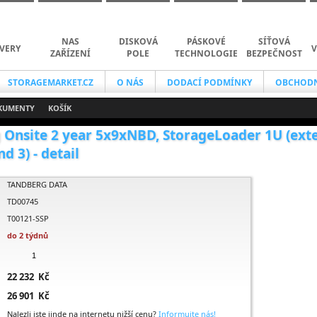
NAS
DISKOVÁ
PÁSKOVÉ
SÍŤOVÁ
VERY
V
ZAŘÍZENÍ
POLE
TECHNOLOGIE
BEZPEČNOST
STORAGEMARKET.CZ
O NÁS
DODACÍ PODMÍNKY
OBCHODN
KUMENTY
KOŠÍK
 Onsite 2 year 5x9xNBD, StorageLoader 1U (exte
d 3) - detail
TANDBERG DATA
TD00745
T00121-SSP
do 2 týdnů
22 232 Kč
26 901 Kč
Nalezli jste jinde na internetu nižší cenu?
Informujte nás!