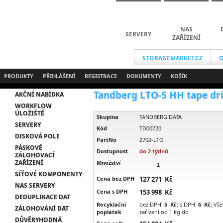
NAS
SERVERY
ZAŘÍZENÍ
STORAGEMARKET.CZ
O
PRODUKTY
PŘIHLÁŠENÍ
REGISTRACE
DOKUMENTY
KOŠÍK
Tandberg LTO-5 HH tape drive
AKČNÍ NABÍDKA
WORKFLOW
ÚLOŽIŠTĚ
Skupina
TANDBERG DATA
SERVERY
Kód
TD00720
DISKOVÁ POLE
PartNo
2702-LTO
PÁSKOVÉ
Dostupnost
do 2 týdnů
ZÁLOHOVACÍ
ZAŘÍZENÍ
Množství
SÍŤOVÉ KOMPONENTY
Cena bez DPH
127 271 Kč
NAS SERVERY
Cena s DPH
153 998 Kč
DEDUPLIKACE DAT
Recyklační
bez DPH:
5 Kč
; s DPH:
6 Kč
; Vš
ZÁLOHOVÁNÍ DAT
poplatek
zařízení od 1 kg do
DŮVĚRYHODNÁ