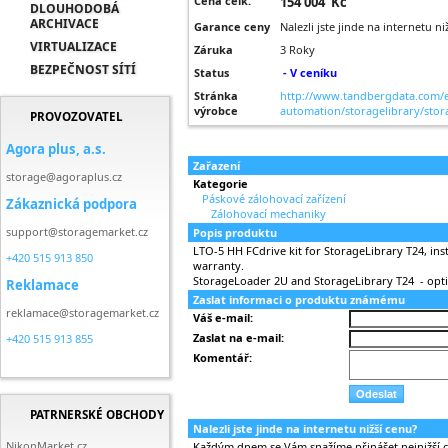
Cena celk.
154 004 Kč
DLOUHODOBÁ
ARCHIVACE
Garance ceny
Nalezli jste jinde na internetu n
VIRTUALIZACE
Záruka
3 Roky
BEZPEČNOST SÍTÍ
Status
- V ceníku
Stránka
http://www.tandbergdata.com/e
výrobce
automation/storagelibrary/stora
PROVOZOVATEL
Agora plus, a.s.
Zařazení
storage@agoraplus.cz
Kategorie
Páskové zálohovací zařízení
Zákaznická podpora
Zálohovací mechaniky
support@storagemarket.cz
Popis produktu
LTO-5 HH FCdrive kit for StorageLibrary T24, ins
+420 515 913 850
warranty.
StorageLoader 2U and StorageLibrary T24 - opti
Reklamace
Zaslat informaci o produktu známému
reklamace@storagemarket.cz
Váš e-mail:
Zaslat na e-mail:
+420 515 913 855
Komentář:
PATRNERSKÉ OBCHODY
Nalezli jste jinde na internetu nižší cenu?
NikonMarket.cz
Každým dnem se Vám snažíme přinášet nejnižší ce