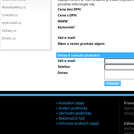
prosíme informujte nás.
NokiaGallery.cz
Cena bez DPH:
Linkstar.cz
Cena s DPH:
WWW:
myKrusell.cz
Komentář:
SoEasy.cz
Váš e-mail:
Direto.cz
Mám o tento produkt zájem:
Dotaz k tomuto produktu
Váš e-mail:
Telefon:
Dotaz:
» Kontaktní údaje
Provo
» Dodací podmínky
Agora 
» Obchodní podmínky
stora
» Reklamační řád
» Ochrana osobních údajů
Zákaz
obcho
+420 