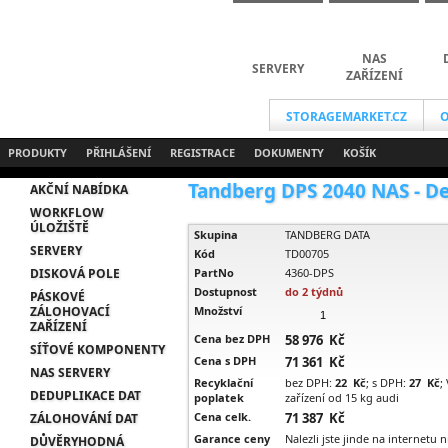
NAS
SERVERY
ZAŘÍZENÍ
STORAGEMARKET.CZ
O
PRODUKTY
PŘIHLÁŠENÍ
REGISTRACE
DOKUMENTY
KOŠÍK
Tandberg DPS 2040 NAS - Des
AKČNÍ NABÍDKA
WORKFLOW
ÚLOŽIŠTĚ
Skupina
TANDBERG DATA
SERVERY
Kód
TD00705
DISKOVÁ POLE
PartNo
4360-DPS
Dostupnost
do 2 týdnů
PÁSKOVÉ
ZÁLOHOVACÍ
Množství
ZAŘÍZENÍ
Cena bez DPH
58 976 Kč
SÍŤOVÉ KOMPONENTY
Cena s DPH
71 361 Kč
NAS SERVERY
Recyklační
bez DPH:
22 Kč
; s DPH:
27 Kč
;
DEDUPLIKACE DAT
poplatek
zařízení od 15 kg audi
Cena celk.
71 387 Kč
ZÁLOHOVÁNÍ DAT
Garance ceny
Nalezli jste jinde na internetu 
DŮVĚRYHODNÁ