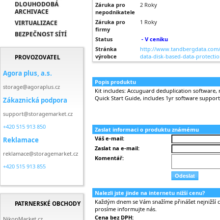
DLOUHODOBÁ
Záruka pro
2 Roky
ARCHIVACE
nepodnikatele
Záruka pro
1 Roky
VIRTUALIZACE
firmy
BEZPEČNOST SÍTÍ
Status
- V ceníku
Stránka
http://www.tandbergdata.com/
výrobce
data-disk-based-data-protecti
PROVOZOVATEL
Agora plus, a.s.
Popis produktu
storage@agoraplus.cz
Kit includes: Accuguard deduplication software, 
Quick Start Guide, includes 1yr software suppor
Zákaznická podpora
support@storagemarket.cz
+420 515 913 850
Zaslat informaci o produktu známému
Váš e-mail:
Reklamace
Zaslat na e-mail:
reklamace@storagemarket.cz
Komentář:
+420 515 913 855
Nalezli jste jinde na internetu nižší cenu?
Každým dnem se Vám snažíme přinášet nejnižší ce
PATRNERSKÉ OBCHODY
prosíme informujte nás.
Cena bez DPH:
NikonMarket.cz