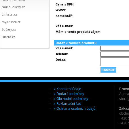
Cena s DPH:
NokiaGallery.cz
WWW:
Linkstar.cz
Komentář:
myKrusell.cz
Váš e-mail:
SoEasy.cz
Mám o tento produkt zájem:
Direto.cz
Dotaz k tomuto produktu
Váš e-mail:
Telefon:
Dotaz:
» Kontaktní údaje
Provo
» Dodací podmínky
Agora 
» Obchodní podmínky
stora
» Reklamační řád
» Ochrana osobních údajů
Zákaz
obcho
+420 
+420 