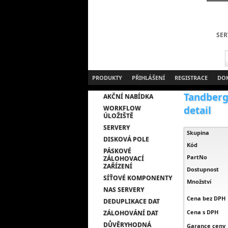
SER
PRODUKTY
PŘIHLÁŠENÍ
REGISTRACE
DO
Tandberg
AKČNÍ NABÍDKA
WORKFLOW
detail
ÚLOŽIŠTĚ
SERVERY
Skupina
DISKOVÁ POLE
Kód
PÁSKOVÉ
PartNo
ZÁLOHOVACÍ
ZAŘÍZENÍ
Dostupnost
SÍŤOVÉ KOMPONENTY
Množství
NAS SERVERY
Cena bez DPH
DEDUPLIKACE DAT
Cena s DPH
ZÁLOHOVÁNÍ DAT
DŮVĚRYHODNÁ
Garance ceny