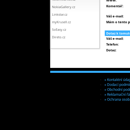
WWW:
Komentář:
NokiaGallery.cz
Linkstar.cz
Váš e-mail:
myKrusell.cz
Mám o tento p
SoEasy.cz
Dotaz k tomut
Direto.cz
Váš e-mail:
Telefon:
Dotaz:
» Kontaktní úda
» Dodací podmí
» Obchodní pod
» Reklamační ř
» Ochrana osob