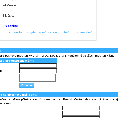
24 Měsíce
6 Měsíce
- V ceníku
http://www.tandbergdata.com/emea/index.cfm/products/media/
u
 pro páskové mechaniky LTO1, LTO2, LTO3, LTO4. Použitelné ve všech mechanikách.
aci o produktu známému
l:
nde na internetu nižší cenu?
Vám snažíme přinášet nejnižší ceny na trhu. Pokud přesto naleznete u jiného prodejc
ujte nás.