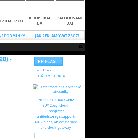
DEDUPLIKACE
ZÁLOHOVÁNÍ
IRTUALIZACE
DAT
DAT
Í PODMÍNKY
JAK REKLAMOVAT ZBOŽÍ
0) -
nepřihlášen
Položek v košíku:
0
EonStor GS 1000 Gen2
2U/12bay, cloud-
integrated
unifiedstorage,supports
NAS, block, object storage
and cloud gateway,