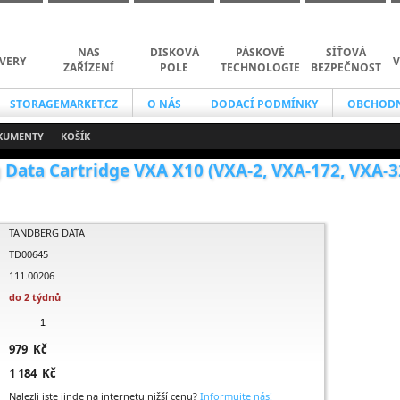
NAS
DISKOVÁ
PÁSKOVÉ
SÍŤOVÁ
VERY
V
ZAŘÍZENÍ
POLE
TECHNOLOGIE
BEZPEČNOST
STORAGEMARKET.CZ
O NÁS
DODACÍ PODMÍNKY
OBCHODN
KUMENTY
KOŠÍK
 Data Cartridge VXA X10 (VXA-2, VXA-172, VXA-32
TANDBERG DATA
TD00645
111.00206
do 2 týdnů
979 Kč
1 184 Kč
Nalezli jste jinde na internetu nižší cenu?
Informujte nás!