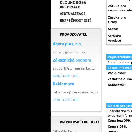
DLOUHODOBÁ
Záruka pro
ARCHIVACE
nepodnikatele
VIRTUALIZACE
Záruka pro
BEZPEČNOST SÍTÍ
firmy
Status
PROVOZOVATEL
Stránka
výrobce
Agora plus, a.s.
storage@agoraplus.cz
Popis produkt
Zákaznická podpora
Čistící médium
Zaslat inform
support@storagemarket.cz
Váš e-mail:
+420 515 913 850
Zaslat na e-mai
Reklamace
Komentář:
reklamace@storagemarket.cz
+420 515 913 855
Nalezli jste ji
Každým dnem se 
prosíme inform
Cena bez DPH:
PATRNERSKÉ OBCHODY
Cena s DPH:
NikonMarket.cz