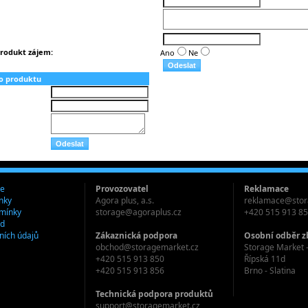
rodukt zájem:
Ano
Ne
o produktu
je
Provozovatel
Reklamace
nky
Agora plus, a.s.
reklamace@stor
mínky
storage@agoraplus.cz
+420 515 913 8
ád
ních údajů
Zákaznická podpora
Osobní odběr z
obchod@storagemarket.cz
Storage Market -
+420 515 913 850
Řípská 11d
+420 515 913 856
Brno - Slatina
Technická podpora produktů
support@storagemarket.cz