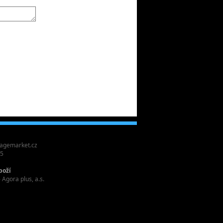
agemarket.cz
55
boží
 Agora plus, a.s.