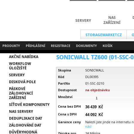
NAS
SERVERY
ZAŘÍZENÍ
STORAGEMARKET.CZ
O
PRODUKTY
PŘIHLÁŠENÍ
REGISTRACE
DOKUMENTY
KOŠÍK
SONICWALL TZ600 (01-SSC-02
AKČNÍ NABÍDKA
WORKFLOW
ÚLOŽIŠTĚ
Skupina
SONICWALL
SERVERY
Kód
DL00395
DISKOVÁ POLE
PartNo
01-SSC-0210
PÁSKOVÉ
Dostupnost
na objednávku
ZÁLOHOVACÍ
Množství
ZAŘÍZENÍ
SÍŤOVÉ KOMPONENTY
Cena bez DPH
36 439 Kč
NAS SERVERY
Cena s DPH
44 092 Kč
DEDUPLIKACE DAT
Garance ceny
Nalezli jste jinde na internetu 
ZÁLOHOVÁNÍ DAT
nás!
DŮVĚRYHODNÁ
Záruka pro
24 Měsíce