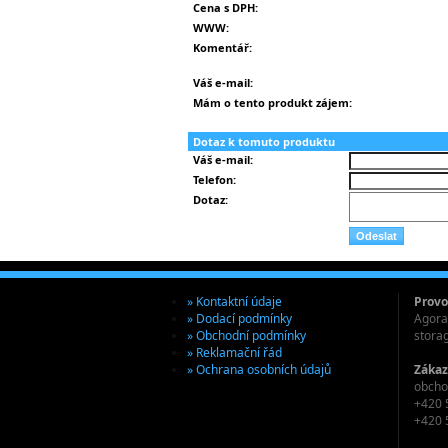
Cena s DPH:
WWW:
Komentář:
Váš e-mail:
Mám o tento produkt zájem:
Dotaz k tomuto produktu
Váš e-mail:
Telefon:
Dotaz:
» Kontaktní údaje
Provo
» Dodací podmínky
Agora 
» Obchodní podmínky
stora
» Reklamační řád
» Ochrana osobních údajů
Zákaz
obcho
+420 
+420 