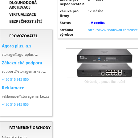
DLOUHODOBÁ
nepodnikatele
ARCHIVACE
Záruka pro
12 Měsíce
VIRTUALIZACE
firmy
BEZPEČNOST SÍTÍ
Status
- V ceníku
Stránka
http://www.sonicwall.com/us/e
výrobce
PROVOZOVATEL
Agora plus, a.s.
storage@agoraplus.cz
Zákaznická podpora
support@storagemarket.cz
+420 515 913 850
Obrázek je pouze ilustrační
Reklamace
reklamace@storagemarket.cz
+420 515 913 855
PATRNERSKÉ OBCHODY
NikonMarket.cz