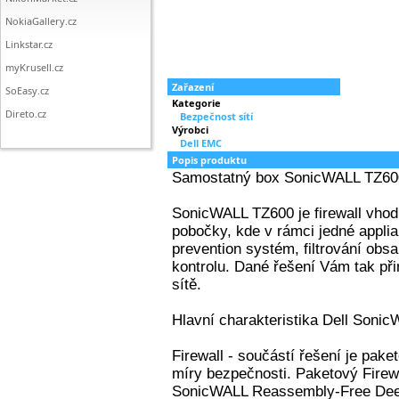
NokiaGallery.cz
Linkstar.cz
myKrusell.cz
Zařazení
SoEasy.cz
Kategorie
Direto.cz
Bezpečnost sítí
Výrobci
Dell EMC
Popis produktu