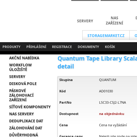
NAS
SERVERY
ZAŘÍZENÍ
STORAGEMARKET.CZ
O
PRODUKTY
PŘIHLÁŠENÍ
REGISTRACE
DOKUMENTY
KOŠÍK
Quantum Tape Library Scalar 
AKČNÍ NABÍDKA
WORKFLOW
detail
ÚLOŽIŠTĚ
SERVERY
Skupina
QUANTUM
DISKOVÁ POLE
PÁSKOVÉ
Kód
AD01030
ZÁLOHOVACÍ
ZAŘÍZENÍ
PartNo
LSC33-CSJ2-L7NA
SÍŤOVÉ KOMPONENTY
NAS SERVERY
Dostupnost
na objednávku
DEDUPLIKACE DAT
Cena
Cena na vyžádání
ZÁLOHOVÁNÍ DAT
DŮVĚRYHODNÁ
Garance ceny
Nalezli jste jinde na int