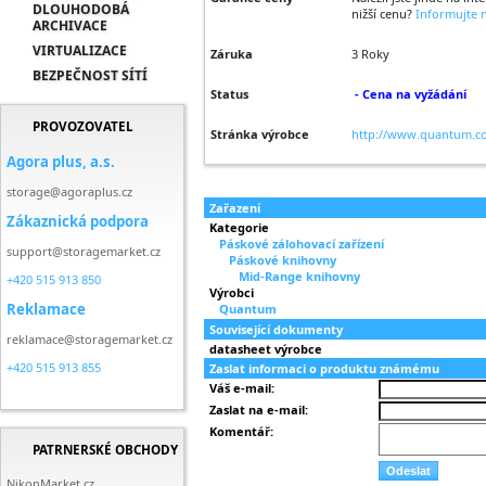
DLOUHODOBÁ
nižší cenu?
Informujte n
ARCHIVACE
VIRTUALIZACE
Záruka
3 Roky
BEZPEČNOST SÍTÍ
Status
- Cena na vyžádání
PROVOZOVATEL
Stránka výrobce
http://www.quantum.c
Agora plus, a.s.
storage@agoraplus.cz
Zařazení
Zákaznická podpora
Kategorie
Páskové zálohovací zařízení
support@storagemarket.cz
Páskové knihovny
Mid-Range knihovny
+420 515 913 850
Výrobci
Reklamace
Quantum
Související dokumenty
reklamace@storagemarket.cz
datasheet výrobce
+420 515 913 855
Zaslat informaci o produktu známému
Váš e-mail:
Zaslat na e-mail:
Komentář:
PATRNERSKÉ OBCHODY
NikonMarket.cz