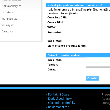
Nalezli jste jinde na internetu nižší cenu?
NokiaGallery.cz
Každým dnem se Vám snažíme přinášet nejnižší ce
Linkstar.cz
prosíme informujte nás.
Cena bez DPH:
myKrusell.cz
Cena s DPH:
SoEasy.cz
WWW:
Direto.cz
Komentář:
Váš e-mail:
Mám o tento produkt zájem:
Dotaz k tomuto produktu
Váš e-mail:
Telefon:
Dotaz:
» Kontaktní údaje
Provo
» Dodací podmínky
Agora 
» Obchodní podmínky
stora
» Reklamační řád