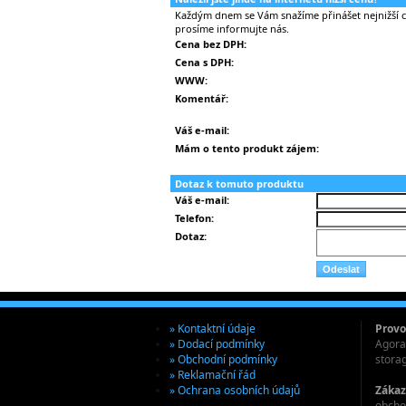
Každým dnem se Vám snažíme přinášet nejnižší ce
prosíme informujte nás.
Cena bez DPH:
Cena s DPH:
WWW:
Komentář:
Váš e-mail:
Mám o tento produkt zájem:
Dotaz k tomuto produktu
Váš e-mail:
Telefon:
Dotaz:
» Kontaktní údaje
Provo
» Dodací podmínky
Agora 
» Obchodní podmínky
stora
» Reklamační řád
» Ochrana osobních údajů
Zákaz
obcho