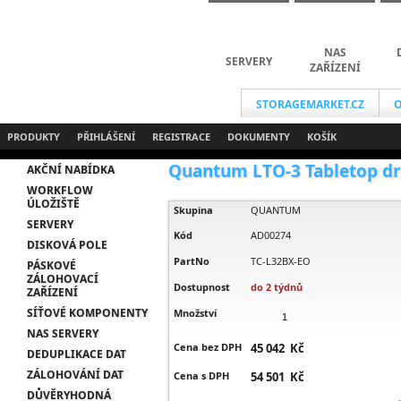
NAS
SERVERY
ZAŘÍZENÍ
STORAGEMARKET.CZ
O
PRODUKTY
PŘIHLÁŠENÍ
REGISTRACE
DOKUMENTY
KOŠÍK
Quantum LTO-3 Tabletop driv
AKČNÍ NABÍDKA
WORKFLOW
ÚLOŽIŠTĚ
Skupina
QUANTUM
SERVERY
Kód
AD00274
DISKOVÁ POLE
PartNo
TC-L32BX-EO
PÁSKOVÉ
ZÁLOHOVACÍ
Dostupnost
do 2 týdnů
ZAŘÍZENÍ
SÍŤOVÉ KOMPONENTY
Množství
NAS SERVERY
Cena bez DPH
45 042 Kč
DEDUPLIKACE DAT
ZÁLOHOVÁNÍ DAT
Cena s DPH
54 501 Kč
DŮVĚRYHODNÁ