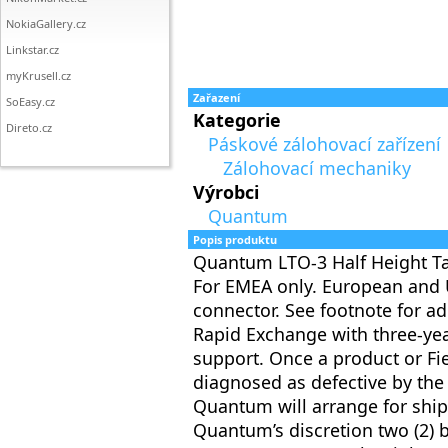
NokiaGallery.cz
Linkstar.cz
myKrusell.cz
Zařazení
SoEasy.cz
Kategorie
Direto.cz
Páskové zálohovací zařízení
Zálohovací mechaniky
Výrobci
Quantum
Popis produktu
Quantum LTO-3 Half Height Tab
For EMEA only. European and
connector. See footnote for ad
Rapid Exchange with three-ye
support. Once a product or Fi
diagnosed as defective by th
Quantum will arrange for ship
Quantum’s discretion two (2) bu