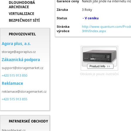
Garance ceny
Nalezli jste jinde na internetu n
DLOUHODOBÁ
ARCHIVACE
Záruka
3 Roky
VIRTUALIZACE
Status
- V ceníku
BEZPEČNOST SÍTÍ
Stránka
http://www.quantum.com/Produ
výrobce
3HH/Index.aspx
PROVOZOVATEL
Agora plus, a.s.
storage@agoraplus.cz
Zákaznická podpora
support@storagemarket.cz
Obrázek je pouze ilustrační
+420 515 913 850
Reklamace
reklamace@storagemarket.cz
+420 515 913 855
PATRNERSKÉ OBCHODY
NikonMarket.cz