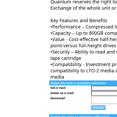
Quantum reserves the right to 
Exchange of the whole unit or 
Key Features and Benefits
•Performance – Compressed tr
•Capacity – Up to 800GB comp
•Value - Cost-effective half-he
point versus full-height drives
•Security – Ability to read a
tape cartridge
•Compatibility - Investment p
compatibility to LTO-2 media 
media
Zaslat informaci o produktu známému
Váš e-mail:
Zaslat na e-mail:
Komentář:
Nalezli jste jinde na internetu nižší cenu?