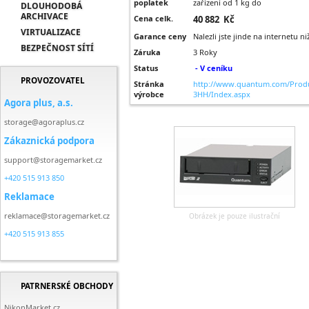
poplatek
zařízení od 1 kg do
DLOUHODOBÁ
ARCHIVACE
Cena celk.
40 882 Kč
VIRTUALIZACE
Garance ceny
Nalezli jste jinde na internetu n
BEZPEČNOST SÍTÍ
Záruka
3 Roky
Status
- V ceníku
PROVOZOVATEL
Stránka
http://www.quantum.com/Produ
výrobce
3HH/Index.aspx
Agora plus, a.s.
storage@agoraplus.cz
Zákaznická podpora
support@storagemarket.cz
+420 515 913 850
Reklamace
reklamace@storagemarket.cz
Obrázek je pouze ilustrační
+420 515 913 855
PATRNERSKÉ OBCHODY
NikonMarket.cz