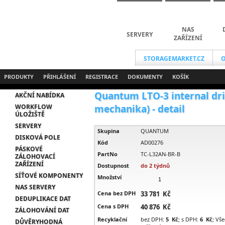
NAS
SERVERY
ZAŘÍZENÍ
STORAGEMARKET.CZ
O
PRODUKTY
PŘIHLÁŠENÍ
REGISTRACE
DOKUMENTY
KOŠÍK
Quantum LTO-3 internal driv
AKČNÍ NABÍDKA
WORKFLOW
mechanika) - detail
ÚLOŽIŠTĚ
SERVERY
Skupina
QUANTUM
DISKOVÁ POLE
Kód
AD00276
PÁSKOVÉ
PartNo
TC-L32AN-BR-B
ZÁLOHOVACÍ
ZAŘÍZENÍ
Dostupnost
do 2 týdnů
SÍŤOVÉ KOMPONENTY
Množství
NAS SERVERY
Cena bez DPH
33 781 Kč
DEDUPLIKACE DAT
Cena s DPH
40 876 Kč
ZÁLOHOVÁNÍ DAT
Recyklační
bez DPH:
5 Kč
; s DPH:
6 Kč
; Vš
DŮVĚRYHODNÁ