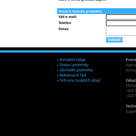
Dotaz k tomuto produktu
Váš e-mail:
Telefon:
Dotaz:
» Kontaktní údaje
Provo
» Dodací podmínky
Agora 
» Obchodní podmínky
stora
» Reklamační řád
» Ochrana osobních údajů
Zákaz
obcho
+420 
+420 
Techn
suppo