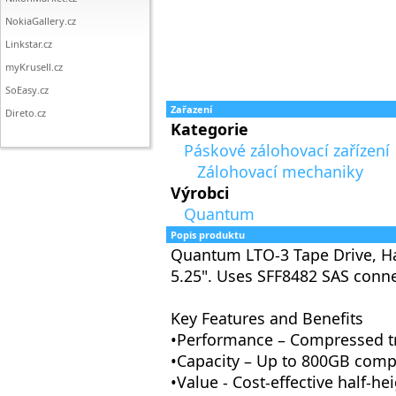
NokiaGallery.cz
Linkstar.cz
myKrusell.cz
SoEasy.cz
Zařazení
Direto.cz
Kategorie
Páskové zálohovací zařízení
Zálohovací mechaniky
Výrobci
Quantum
Popis produktu
Quantum LTO-3 Tape Drive, Hal
5.25". Uses SFF8482 SAS conne
Key Features and Benefits
•Performance – Compressed tr
•Capacity – Up to 800GB comp
•Value - Cost-effective half-he