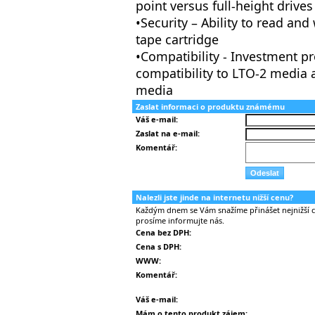
point versus full-height drives
•Security – Ability to read a
tape cartridge
•Compatibility - Investment p
compatibility to LTO-2 media 
media
Zaslat informaci o produktu známému
Váš e-mail:
Zaslat na e-mail:
Komentář:
Nalezli jste jinde na internetu nižší cenu?
Každým dnem se Vám snažíme přinášet nejnižší ce
prosíme informujte nás.
Cena bez DPH:
Cena s DPH:
WWW:
Komentář:
Váš e-mail:
Mám o tento produkt zájem: