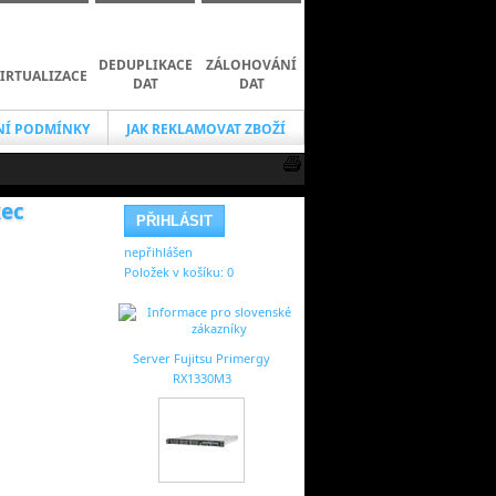
DEDUPLIKACE
ZÁLOHOVÁNÍ
IRTUALIZACE
DAT
DAT
Í PODMÍNKY
JAK REKLAMOVAT ZBOŽÍ
xec
nepřihlášen
Položek v košíku:
0
Server Fujitsu Primergy
RX1330M3