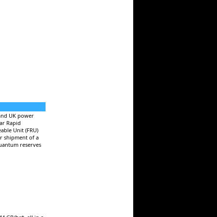
 and UK power
ear Rapid
able Unit (FRU)
r shipment of a
 Quantum reserves