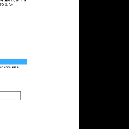
 GB/hr*, all in a
TO-3, for
e cenu nižší,