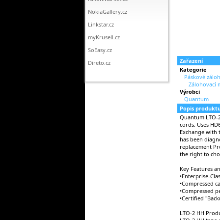
NokiaGallery.cz
Linkstar.cz
myKrusell.cz
SoEasy.cz
Zařazení
Direto.cz
Kategorie
Páskové záloh
Zálohovací 
Výrobci
Quantum
Popis produkt
Quantum LTO-2 
cords. Uses HD6
Exchange with t
has been diagn
replacement Pro
the right to cho
Key Features an
•Enterprise-Cl
•Compressed ca
•Compressed p
•Certified "Bac
LTO-2 HH Produ