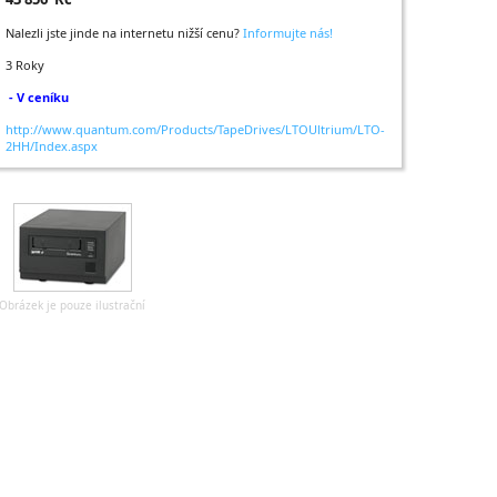
Nalezli jste jinde na internetu nižší cenu?
Informujte nás!
3 Roky
- V ceníku
http://www.quantum.com/Products/TapeDrives/LTOUltrium/LTO-
2HH/Index.aspx
Obrázek je pouze ilustrační