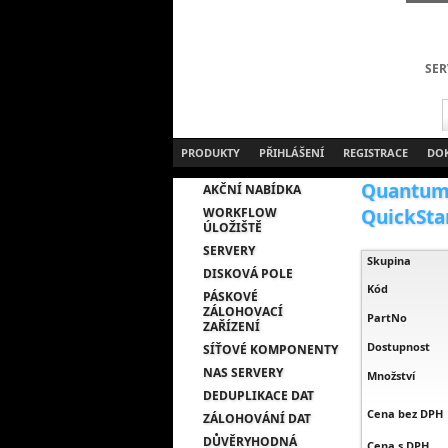
SER
PRODUKTY
PŘIHLÁŠENÍ
REGISTRACE
DO
Quantum L
AKČNÍ NABÍDKA
WORKFLOW
QuickStar
ÚLOŽIŠTĚ
SERVERY
Skupina
DISKOVÁ POLE
Kód
PÁSKOVÉ
ZÁLOHOVACÍ
PartNo
ZAŘÍZENÍ
Dostupnost
SÍŤOVÉ KOMPONENTY
NAS SERVERY
Množství
DEDUPLIKACE DAT
Cena bez DPH
ZÁLOHOVÁNÍ DAT
DŮVĚRYHODNÁ
Cena s DPH