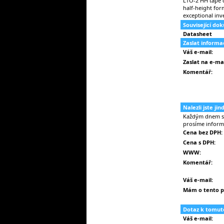
LTO-2 HH tape d
half-height for
exceptional inv
Související do
Datasheet
Zaslat inform
Váš e-mail:
Zaslat na e-mai
Komentář:
Nalezli jste ji
Každým dnem se 
prosíme inform
Cena bez DPH:
Cena s DPH:
WWW:
Komentář:
Váš e-mail:
Mám o tento p
Dotaz k tomut
Váš e-mail: