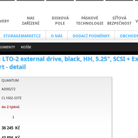
NAS
DISKOVÁ
PÁSKOVÉ
SÍŤOVÁ
VERY
V
ZAŘÍZENÍ
POLE
TECHNOLOGIE
BEZPEČNOST
STORAGEMARKET.CZ
O NÁS
DODACÍ PODMÍNKY
OBCHODN
KUMENTY
KOŠÍK
TO-2 external drive, black, HH, 5.25", SCSI + E
t - detail
QUANTUM
AD00272
CL1002-SSTE
do 2 týdnů
36 245 Kč
43 856 Kč