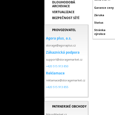
DLOUHODOBÁ
ARCHIVACE
Garance ceny
VIRTUALIZACE
Záruka
BEZPEČNOST SÍTÍ
Status
PROVOZOVATEL
Stránka
výrobce
Agora plus, a.s.
storage@agoraplus.cz
Zákaznická podpora
support@storagemarket.cz
+420 515 913 850
Reklamace
reklamace@storagemarket.cz
+420 515 913 855
PATRNERSKÉ OBCHODY
NikonMarket.cz