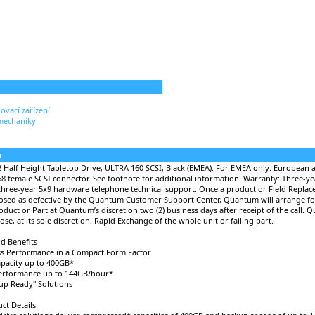
ovací zařízení
mechaniky
u
Half Height Tabletop Drive, ULTRA 160 SCSI, Black (EMEA). For EMEA only. European
8 female SCSI connector. See footnote for additional information. Warranty: Three-y
hree-year 5x9 hardware telephone technical support. Once a product or Field Replace
osed as defective by the Quantum Customer Support Center, Quantum will arrange fo
duct or Part at Quantum’s discretion two (2) business days after receipt of the call.
ose, at its sole discretion, Rapid Exchange of the whole unit or failing part.
d Benefits
ass Performance in a Compact Form Factor
pacity up to 400GB*
erformance up to 144GB/hour*
kup Ready" Solutions
ct Details