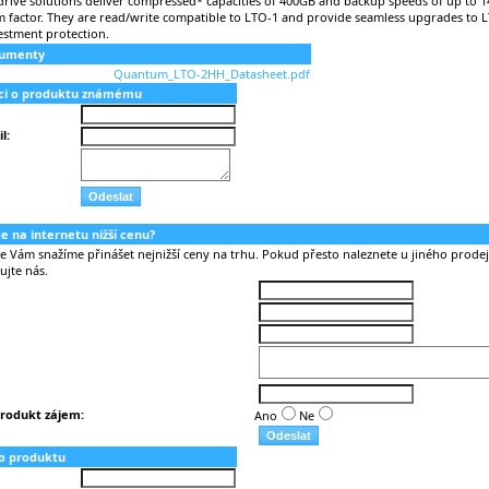
rive solutions deliver compressed* capacities of 400GB and backup speeds of up to 144
m factor. They are read/write compatible to LTO-1 and provide seamless upgrades to L
estment protection.
kumenty
Quantum_LTO-2HH_Datasheet.pdf
aci o produktu známému
l:
nde na internetu nižší cenu?
Vám snažíme přinášet nejnižší ceny na trhu. Pokud přesto naleznete u jiného prodejc
ujte nás.
rodukt zájem:
Ano
Ne
o produktu