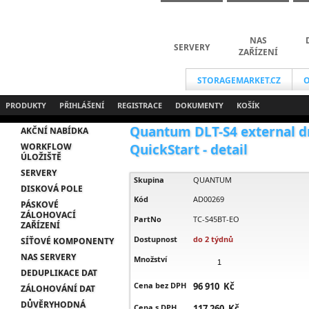
NAS
SERVERY
ZAŘÍZENÍ
STORAGEMARKET.CZ
O
PRODUKTY
PŘIHLÁŠENÍ
REGISTRACE
DOKUMENTY
KOŠÍK
Quantum DLT-S4 external dri
AKČNÍ NABÍDKA
WORKFLOW
QuickStart - detail
ÚLOŽIŠTĚ
SERVERY
Skupina
QUANTUM
DISKOVÁ POLE
Kód
AD00269
PÁSKOVÉ
ZÁLOHOVACÍ
PartNo
TC-S45BT-EO
ZAŘÍZENÍ
Dostupnost
do 2 týdnů
SÍŤOVÉ KOMPONENTY
NAS SERVERY
Množství
DEDUPLIKACE DAT
Cena bez DPH
96 910 Kč
ZÁLOHOVÁNÍ DAT
DŮVĚRYHODNÁ
Cena s DPH
117 260 Kč