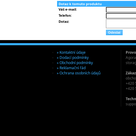
Dotaz k tomuto produktu
Váš e-mail:
Telefon:
Dotaz:
» Kontaktní údaje
Provo
» Dodací podmínky
Agora 
» Obchodní podmínky
stora
» Reklamační řád
» Ochrana osobních údajů
Zákaz
obcho
+420 
+420 
Techn
suppo