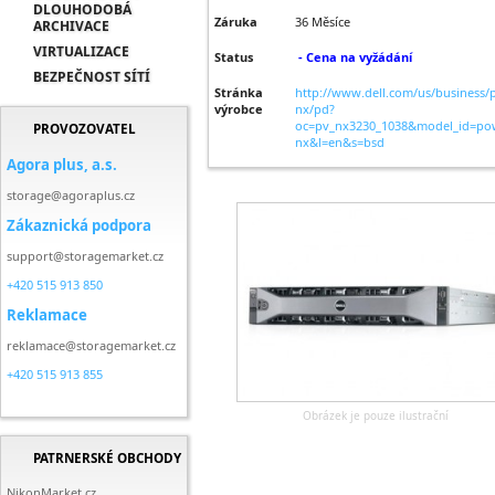
DLOUHODOBÁ
Záruka
36 Měsíce
ARCHIVACE
VIRTUALIZACE
Status
- Cena na vyžádání
BEZPEČNOST SÍTÍ
Stránka
http://www.dell.com/us/business/
výrobce
nx/pd?
oc=pv_nx3230_1038&model_id=pow
PROVOZOVATEL
nx&l=en&s=bsd
Agora plus, a.s.
storage@agoraplus.cz
Zákaznická podpora
support@storagemarket.cz
+420 515 913 850
Reklamace
reklamace@storagemarket.cz
+420 515 913 855
Obrázek je pouze ilustrační
PATRNERSKÉ OBCHODY
NikonMarket.cz