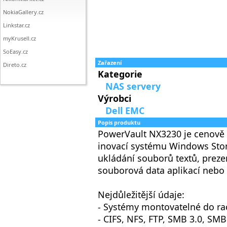
NokiaGallery.cz
Linkstar.cz
myKrusell.cz
SoEasy.cz
Zařazení
Direto.cz
Kategorie
NAS servery
Výrobci
Dell EMC
Popis produktu
PowerVault NX3230 je cenově 
inovací systému Windows Stor
ukládání souborů textů, preze
souborová data aplikací nebo 
Nejdůležitější údaje:
- Systémy montovatelné do ra
- CIFS, NFS, FTP, SMB 3.0, SM