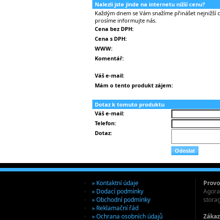
Nalezli jste jinde na internetu nižší cenu?
Každým dnem se Vám snažíme přinášet nejnižší ce
prosíme informujte nás.
Cena bez DPH:
Cena s DPH:
WWW:
Komentář:
Váš e-mail:
Mám o tento produkt zájem:
Dotaz k tomuto produktu
Váš e-mail:
Telefon:
Dotaz:
» Kontaktní údaje
Provo
» Dodací podmínky
Agora 
» Obchodní podmínky
stora
» Reklamační řád
» Ochrana osobních údajů
Zákaz