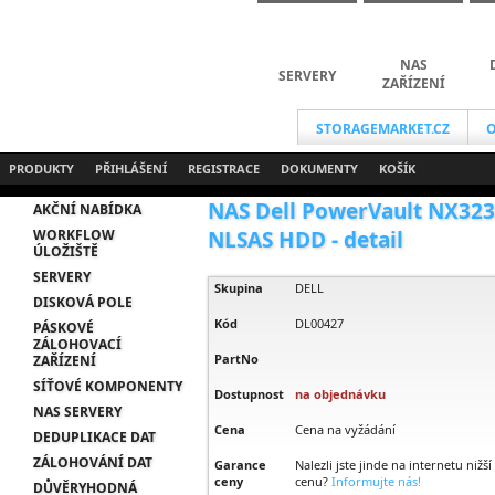
NAS
SERVERY
ZAŘÍZENÍ
STORAGEMARKET.CZ
O
PRODUKTY
PŘIHLÁŠENÍ
REGISTRACE
DOKUMENTY
KOŠÍK
NAS Dell PowerVault NX323
AKČNÍ NABÍDKA
WORKFLOW
NLSAS HDD - detail
ÚLOŽIŠTĚ
SERVERY
Skupina
DELL
DISKOVÁ POLE
Kód
DL00427
PÁSKOVÉ
ZÁLOHOVACÍ
PartNo
ZAŘÍZENÍ
SÍŤOVÉ KOMPONENTY
Dostupnost
na objednávku
NAS SERVERY
Cena
Cena na vyžádání
DEDUPLIKACE DAT
ZÁLOHOVÁNÍ DAT
Garance
Nalezli jste jinde na internetu nižší
ceny
cenu?
Informujte nás!
DŮVĚRYHODNÁ