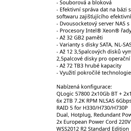
- Souborová a bloková
- Efektivní správa dat na báz
softwaru zajišťujícího efektivn
- Dvousocketový server NAS s
- Procesory Intel® Xeon® řad
- Až 32 GB2 paměti
- Varianty s disky SATA, NL-S
- Až 12 3,5palcových disků vy
2,5palcové disky pro operačn
- Až 72 TB3 hrubé kapacity
- Využití pokročilé technolog
Nabízená konfigurace:
QLogic 57800 2x10Gb BT + 2x
6x 2TB 7.2K RPM NLSAS 6Gbps 
RAID 5 for H330/H730/H730P
Dual, Hotplug, Redundant Pow
2x European Power Cord 220V
WSS2012 R2 Standard Edition