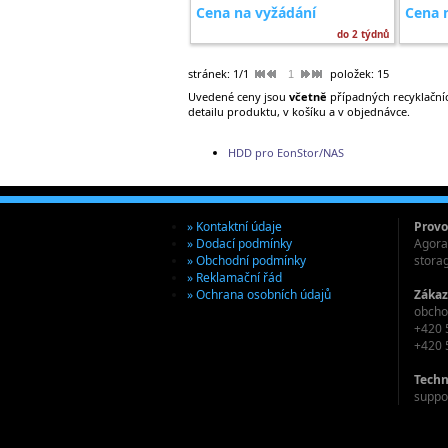
Cena na vyžádání
Cena 
do 2 týdnů
stránek: 1/1
položek: 15
1
Uvedené ceny jsou
včetně
případných recyklačníc
detailu produktu, v košíku a v objednávce.
HDD pro EonStor/NAS
» Kontaktní údaje
Provo
» Dodací podmínky
Agora 
» Obchodní podmínky
stora
» Reklamační řád
» Ochrana osobních údajů
Zákaz
obcho
+420 
+420 
Techn
suppo