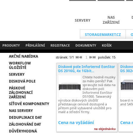
NAS
SERVERY
ZAŘÍZENÍ
STORAGEMARKET.CZ
O
PRODUKTY
PŘIHLÁŠENÍ
REGISTRACE
DOKUMENTY
KOŠÍK
AKČNÍ NABÍDKA
stránek: 1/1
položek: 15
1
WORKFLOW
Diskové pole Inforternd EonStor
Diskov
ÚLOŽIŠTĚ
DS 2016G, 4x 1Gbit...
DS 3024
SERVERY
Chtete hodně muziky
DISKOVÁ POLE
za málo peněz? Pak
spravujte svá data na
PÁSKOVÉ
diskovém poli
ZÁLOHOVACÍ
Infortrend EonStor
DS1000. Taiwanský
ZAŘÍZENÍ
výrobce diskových úložišť
board r
SÍŤOVÉ KOMPONENTY
představuje cenově dostupné a
and SATA
přitom plně vybavené uložiště pro
NAS SERVERY
malé a střední firmy.
DEDUPLIKACE DAT
Cena na vyžádání
Cena 
ZÁLOHOVÁNÍ DAT
na objednávku
DŮVĚRYHODNÁ