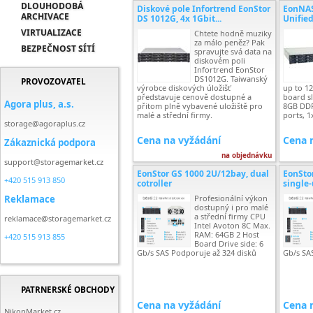
DLOUHODOBÁ
Diskové pole Infortrend EonStor
EonNAS
ARCHIVACE
DS 1012G, 4x 1Gbit...
Unified
VIRTUALIZACE
Chtete hodně muziky
za málo peněz? Pak
BEZPEČNOST SÍTÍ
spravujte svá data na
diskovém poli
Infortrend EonStor
DS1012G. Taiwanský
PROVOZOVATEL
výrobce diskových úložišť
up to 12
představuje cenově dostupné a
board sl
Agora plus, a.s.
přitom plně vybavené uložiště pro
8GB DDR
malé a střední firmy.
ports, 
storage@agoraplus.cz
Cena na vyžádání
Cena 
Zákaznická podpora
na objednávku
support@storagemarket.cz
EonStor GS 1000 2U/12bay, dual
EonSto
+420 515 913 850
cotroller
single-
Reklamace
Profesionální výkon
dostupný i pro malé
a střední firmy CPU
reklamace@storagemarket.cz
Intel Avoton 8C Max.
RAM: 64GB 2 Host
+420 515 913 855
Board Drive side: 6
Gb/s SAS Podporuje až 324 disků
Gb/s SA
PATRNERSKÉ OBCHODY
Cena na vyžádání
Cena 
NikonMarket.cz