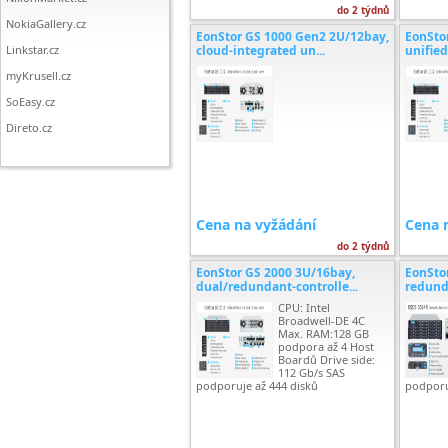
do 2 týdnů
NokiaGallery.cz
EonStor GS 1000 Gen2 2U/12bay,
EonSto
Linkstar.cz
cloud-integrated un...
unified
myKrusell.cz
SoEasy.cz
Direto.cz
Cena na vyžádání
Cena 
do 2 týdnů
EonStor GS 2000 3U/16bay,
EonSto
dual/redundant-controlle...
redunda
CPU: Intel
Broadwell-DE 4C
Max. RAM:128 GB
podpora až 4 Host
Boardů Drive side:
112 Gb/s SAS
podporuje až 444 disků
podporu