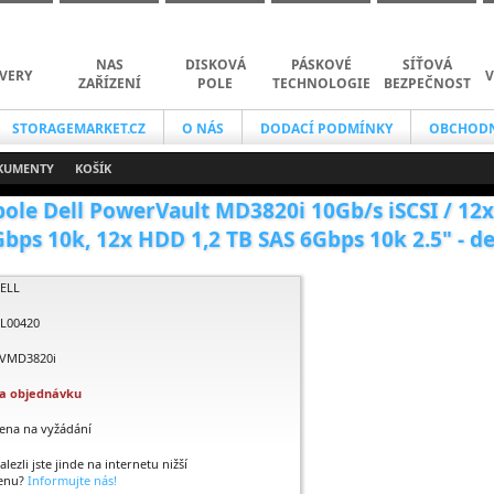
NAS
DISKOVÁ
PÁSKOVÉ
SÍŤOVÁ
VERY
V
ZAŘÍZENÍ
POLE
TECHNOLOGIE
BEZPEČNOST
STORAGEMARKET.CZ
O NÁS
DODACÍ PODMÍNKY
OBCHODN
KUMENTY
KOŠÍK
pole Dell PowerVault MD3820i 10Gb/s iSCSI / 12
bps 10k, 12x HDD 1,2 TB SAS 6Gbps 10k 2.5" - de
ELL
L00420
VMD3820i
a objednávku
ena na vyžádání
alezli jste jinde na internetu nižší
enu?
Informujte nás!