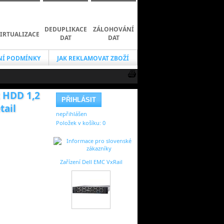
DEDUPLIKACE
ZÁLOHOVÁNÍ
IRTUALIZACE
DAT
DAT
Í PODMÍNKY
JAK REKLAMOVAT ZBOŽÍ
x HDD 1,2
tail
nepřihlášen
Položek v košíku:
0
Zařízení Dell EMC VxRail