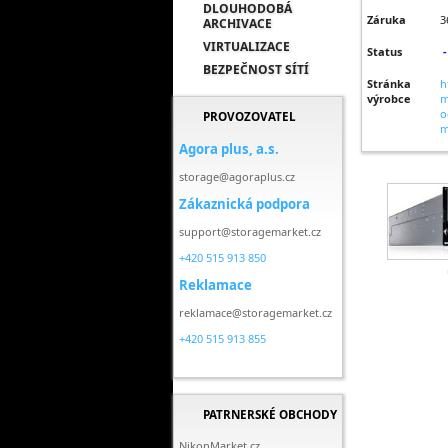
DLOUHODOBÁ
Záruka
3
ARCHIVACE
VIRTUALIZACE
Status
-
BEZPEČNOST SÍTÍ
Stránka
h
výrobce
m
o
PROVOZOVATEL
m
Agora plus, a.s.
storage@agoraplus.cz
Zákaznická podpora
support@storagemarket.cz
+420 515 913 850
Reklamace
reklamace@storagemarket.cz
+420 515 913 855
PATRNERSKÉ OBCHODY
NikonMarket.cz