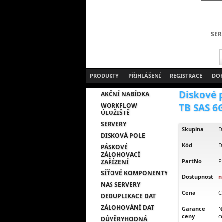
SER
PRODUKTY
PŘIHLÁŠENÍ
REGISTRACE
DO
Diskové 
AKČNÍ NABÍDKA
WORKFLOW
TB SAS 6G
ÚLOŽIŠTĚ
SERVERY
Skupina
D
DISKOVÁ POLE
Kód
D
PÁSKOVÉ
ZÁLOHOVACÍ
PartNo
P
ZAŘÍZENÍ
SÍŤOVÉ KOMPONENTY
Dostupnost
n
NAS SERVERY
Cena
C
DEDUPLIKACE DAT
ZÁLOHOVÁNÍ DAT
Garance
N
ceny
c
DŮVĚRYHODNÁ