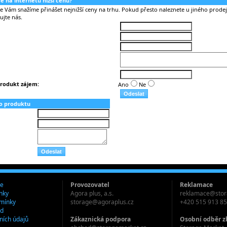
nde na internetu nižší cenu?
Vám snažíme přinášet nejnižší ceny na trhu. Pokud přesto naleznete u jiného prodejc
ujte nás.
rodukt zájem:
Ano
Ne
o produktu
je
Provozovatel
Reklamace
nky
Agora plus, a.s.
reklamace@stor
mínky
storage@agoraplus.cz
+420 515 913 8
ád
ních údajů
Zákaznická podpora
Osobní odběr z