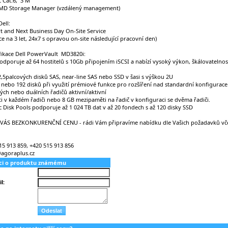
c Cat.6, 3 M
 MD Storage Manager (vzdálený management)
ell:
t and Next Business Day On-Site Service
e na 3 let, 24x7 s opravou on-site následující pracovní den)
fikace Dell PowerVault MD3820i:
dporuje až 64 hostitelů s 10Gb připojením iSCSI a nabízí vysoký výkon, škálovatelnost
 2,5palcových disků SAS, near-line SAS nebo SSD v šasi s výškou 2U
nebo 192 disků při využití prémiové funkce pro rozšíření nad standardní konfigurace 
ch nebo duálních řadičů aktivní/aktivní
 v každém řadiči nebo 8 GB mezipaměti na řadič v konfiguraci se dvěma řadiči.
Disk Pools podporuje až 1 024 TB dat v až 20 fondech s až 120 disky SSD
VÁS BEZKONKURENČNÍ CENU - rádi Vám připravíme nabídku dle Vašich požadavků vč
15 913 859, +420 515 913 856
@agoraplus.cz
aci o produktu známému
l: