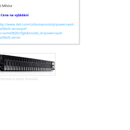
6 Měsíce
 Cena na vyžádání
ttp://www.dell.com/cz/domacnosti/p/powervault-
d36x0i-series/pd?
c=svmd3820i10gb&model_id=powervault-
d36x0i-series
Obrázek je pouze ilustrační