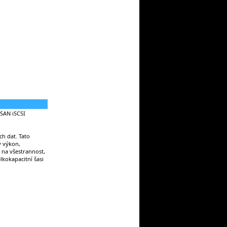
 SAN iSCSI
h dat. Tato
ý výkon,
 na všestrannost,
lkokapacitní šasi