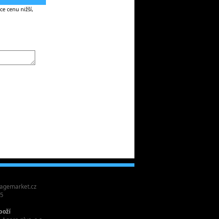
e cenu nižší,
agemarket.cz
55
boží