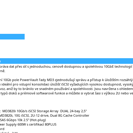
u
práva dat přes síť s jednoduchou, cenově dostupnou a spolehlivou 10GbE technologií
vně.
í 10Gb pole PowerVault řady MD3 zjednodušují správu a přístup k úložištím rozsáhlýc
 ideální pro vstupní konsolidaci úložišť iSCSI vyžadujících vysokou dostupnost, vysok
voz, aniž by to bránilo ve snadném používání a spolehlivosti. Jsou navržena s ohledem
typů disků a prémiové softwarové funkce a můžete si vybrat šasi s výškou 2U nebo ve
t MD3820i 10Gb/s iSCSI Storage Array DUAL 24-bay 2,5"
D3820i, 10G iSCSI, 2U-12 drive, Dual 8G Cache Controller
SAS 6Gbps 10k 2.5" (Hot-plug)
er Supply 600W s certifikací 80PLUS
ord