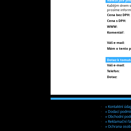
Nalezli jste ji
Každým dnem se 
prosíme inform
Cena bez DPH:
Cena s DPH:
WWW:
Komentář:
Váš e-mail:
Mám o tento p
Dotaz k tomut
Váš e-mail:
Telefon:
Dotaz:
» Kontaktní úda
» Dodací podmí
» Obchodní pod
» Reklamační ř
» Ochrana osob