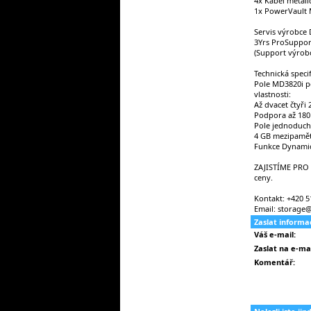
4x Kabel metali
1x PowerVault
Servis výrobce D
3Yrs ProSuppor
(Support výrobc
Technická speci
Pole MD3820i po
vlastnosti:
Až dvacet čtyři
Podpora až 180 
Pole jednoduchý
4 GB mezipaměti
Funkce Dynamic 
ZAJISTÍME PRO 
ceny.
Kontakt: +420 5
Email: storage
Zaslat inform
Váš e-mail:
Zaslat na e-mai
Komentář: