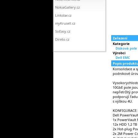
NokiaGallery.cz
Linkstar.cz
myKrusell.cz
SoEasy.cz
Zařazení
Direto.cz
Kategorie
Disková pole
Výrobci
Dell EMC
Popis produkt
Konsolidace a s
podnikové úro
Vysokorychlostn
10GbE pole jsou
nepřetržitý pro
podporují řadu 
s výškou 4U.
KONFIGURACE:
Dell PowerVaul
1x PowerVault M
12x HDD 1,2 TB 
2x Hot-plug Pow
2x 2M Power C