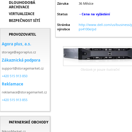
DLOUHODOBÁ
Záruka
36 Měsíce
ARCHIVACE
VIRTUALIZACE
Status
- Cena na vyžádání
BEZPEČNOST SÍTÍ
Stránka
http://www.dell.com/us/business/p
výrobce
ps4100e/pd
PROVOZOVATEL
Agora plus, a.s.
storage@agoraplus.cz
Zákaznická podpora
support@storagemarket.cz
Obrázek je pouze ilustrační
+420 515 913 850
Reklamace
reklamace@storagemarket.cz
+420 515 913 855
PATRNERSKÉ OBCHODY
NikonMarket.cz