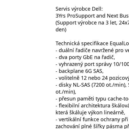
Servis výrobce Dell:
3Yrs ProSupport and Next Bus
(Support výrobce na 3 let, 24x
den)
Technická specifikace EqualL
- duální řadiče navržené pro 
- dva porty GbE na řadič,
- vyhrazený port správy 10/100
- backplane 6G SAS,
- volitelně 12 nebo 24 pozicov
- disky NL-SAS (7200 ot./min),
ot./min),
- přesun paměti typu cache-to-
- flexibilní architektura škálo
která škáluje výkon lineárně,
- vertikální funkce ochrany př
zachování plné šířky pásma př