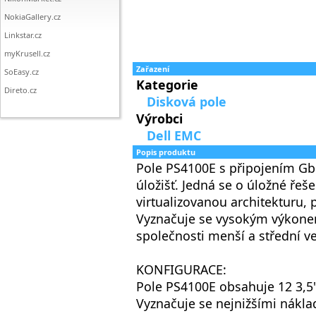
NokiaGallery.cz
Linkstar.cz
myKrusell.cz
Zařazení
SoEasy.cz
Kategorie
Direto.cz
Disková pole
Výrobci
Dell EMC
Popis produktu
Pole PS4100E s připojením GbE
úložišť. Jedná se o úložné řeš
virtualizovanou architekturu,
Vyznačuje se vysokým výkonem
společnosti menší a střední v
KONFIGURACE:
Pole PS4100E obsahuje 12 3,5"
Vyznačuje se nejnižšími nákla