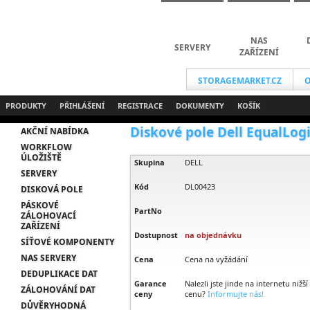
NAS
SERVERY
ZAŘÍZENÍ
STORAGEMARKET.CZ
O
PRODUKTY
PŘIHLÁŠENÍ
REGISTRACE
DOKUMENTY
KOŠÍK
Diskové pole Dell EqualLogi
AKČNÍ NABÍDKA
WORKFLOW
ÚLOŽIŠTĚ
Skupina
DELL
SERVERY
Kód
DL00423
DISKOVÁ POLE
PÁSKOVÉ
PartNo
ZÁLOHOVACÍ
ZAŘÍZENÍ
Dostupnost
na objednávku
SÍŤOVÉ KOMPONENTY
NAS SERVERY
Cena
Cena na vyžádání
DEDUPLIKACE DAT
Garance
Nalezli jste jinde na internetu nižší
ZÁLOHOVÁNÍ DAT
ceny
cenu?
Informujte nás!
DŮVĚRYHODNÁ