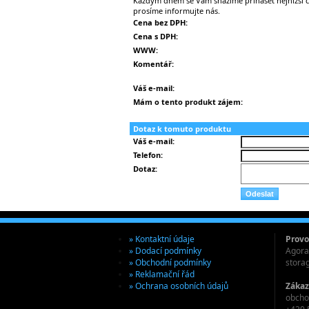
Každým dnem se Vám snažíme přinášet nejnižší ce
prosíme informujte nás.
Cena bez DPH:
Cena s DPH:
WWW:
Komentář:
Váš e-mail:
Mám o tento produkt zájem:
Dotaz k tomuto produktu
Váš e-mail:
Telefon:
Dotaz:
» Kontaktní údaje
Provo
» Dodací podmínky
Agora 
» Obchodní podmínky
stora
» Reklamační řád
» Ochrana osobních údajů
Zákaz
obcho