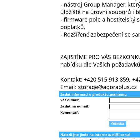
- nástroj Group Manager, kter
úložiště na úrovni souborů i b
- firmware pole a hostitelský 
poplatků.
- Rozšířené zabezpečení se s
ZAJISTÍME PRO VÁS BEZKONKU
nabídku dle Vašich požadavků
Kontakt: +420 515 913 859, +4
Email: storage@agoraplus.cz
Zaslat informaci o produktu známému
Váš e-mail:
Zaslat na e-mail:
Komentář:
Nalezli jste jinde na internetu nižší cenu?