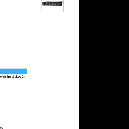
ybridním diskovým
00.