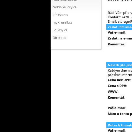
NokiaGallery.cz
Rádi Vám připr
Linkstar.cz
Kontakt: +420 5
Email: storage
myKrusell.cz
Zaslat inform
SoEasy.cz
Váš e-mail:
Direto.cz
Zaslat na e-mai
Komentář:
Nalezli jste ji
Každým dnem se 
prosíme inform
Cena bez DPH:
Cena s DPH:
WWW:
Komentář:
Váš e-mail:
Mám o tento p
Dotaz k tomut
Váš e-mail: