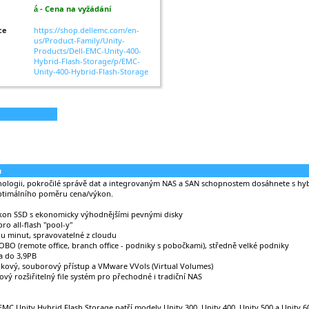
- Cena na vyžádání
á
ce
https://shop.dellemc.com/en-
us/Product-Family/Unity-
Products/Dell-EMC-Unity-400-
Hybrid-Flash-Storage/p/EMC-
Unity-400-Hybrid-Flash-Storage
u
hnologii, pokročilé správě dat a integrovaným NAS a SAN schopnostem dosáhnete s h
timálního poměru cena/výkon.
kon SSD s ekonomicky výhodnějšími pevnými disky
ro all-flash "pool-y"
ádu minut, spravovatelné z cloudu
BO (remote office, branch office - podniky s pobočkami), středně velké podniky
a do 3,9PB
okový, souborový přístup a VMware VVols (Virtual Volumes)
tový rozšiřitelný file systém pro přechodné i tradiční NAS
EMC Unity Hybrid Flash Storage patří modely Unity 300, Unity 400, Unity 500 a Unity 6