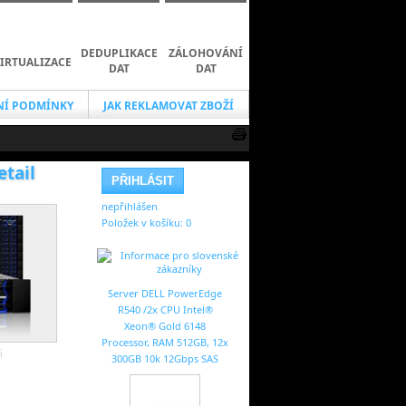
DEDUPLIKACE
ZÁLOHOVÁNÍ
IRTUALIZACE
DAT
DAT
Í PODMÍNKY
JAK REKLAMOVAT ZBOŽÍ
etail
nepřihlášen
Položek v košíku:
0
Server DELL PowerEdge
R540 /2x CPU Intel®
Xeon® Gold 6148
Processor, RAM 512GB, 12x
í
300GB 10k 12Gbps SAS