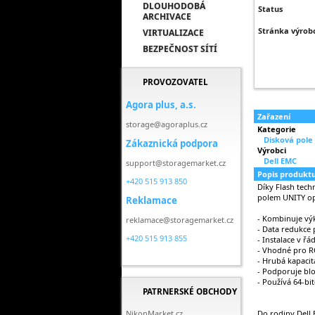
DLOUHODOBÁ
Status
ARCHIVACE
Stránka výrob
VIRTUALIZACE
BEZPEČNOST SÍTÍ
PROVOZOVATEL
Agora plus, a.s.
Zařazení
storage@agoraplus.cz
Kategorie
Disková pole
Zákaznická podpora
Výrobci
Dell EMC
support@storagemarket.cz
Popis produkt
+420 515 913 850
Díky Flash tec
polem UNITY op
Reklamace
- Kombinuje vý
reklamace@storagemarket.cz
- Data redukce p
+420 515 913 855
- Instalace v ř
- Vhodné pro RO
- Hrubá kapacit
- Podporuje bl
- Používá 64-bi
PATRNERSKÉ OBCHODY
NikonMarket.cz
Do rodiny Dell 