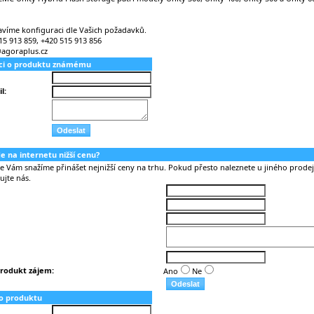
avíme konfiguraci dle Vašich požadavků.
15 913 859, +420 515 913 856
@agoraplus.cz
aci o produktu známému
l:
nde na internetu nižší cenu?
Vám snažíme přinášet nejnižší ceny na trhu. Pokud přesto naleznete u jiného prodejc
ujte nás.
rodukt zájem:
Ano
Ne
o produktu