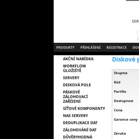
SER
PRODUKTY
PŘIHLÁŠENÍ
REGISTRACE
DO
Diskové p
AKČNÍ NABÍDKA
WORKFLOW
ÚLOŽIŠTĚ
Skupina
SERVERY
Kód
DISKOVÁ POLE
PartNo
PÁSKOVÉ
ZÁLOHOVACÍ
Dostupnost
ZAŘÍZENÍ
SÍŤOVÉ KOMPONENTY
Cena
NAS SERVERY
Garance ceny
DEDUPLIKACE DAT
ZÁLOHOVÁNÍ DAT
Záruka
DŮVĚRYHODNÁ