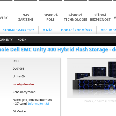
NAS
DISKOVÁ
PÁSKOVÉ
SÍŤOVÁ
VERY
V
ZAŘÍZENÍ
POLE
TECHNOLOGIE
BEZPEČNOST
STORAGEMARKET.CZ
O NÁS
DODACÍ PODMÍNKY
OBCHODN
KUMENTY
KOŠÍK
ole Dell EMC Unity 400 Hybrid Flash Storage - d
DELL
DL01066
Unity400
na objednávku
Cena na vyžádání
Nalezli jste jinde na internetu
Obrázek je pouze ilustračn
nižší cenu?
Informujte nás!
36 Měsíce