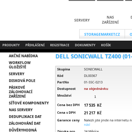
NAS
SERVERY
ZAŘÍZENÍ
STORAGEMARKET.CZ
O
PRODUKTY
PŘIHLÁŠENÍ
REGISTRACE
DOKUMENTY
KOŠÍK
DELL SONICWALL TZ400 (01-S
AKČNÍ NABÍDKA
WORKFLOW
ÚLOŽIŠTĚ
Skupina
SONICWALL
SERVERY
Kód
DL00367
DISKOVÁ POLE
PartNo
01-SSC-0213
PÁSKOVÉ
Dostupnost
na objednávku
ZÁLOHOVACÍ
Množství
ZAŘÍZENÍ
SÍŤOVÉ KOMPONENTY
Cena bez DPH
17 535 Kč
NAS SERVERY
Cena s DPH
21 217 Kč
DEDUPLIKACE DAT
Garance ceny
Nalezli jste jinde na internetu 
ZÁLOHOVÁNÍ DAT
nás!
DŮVĚRYHODNÁ
Záruka pro
24 Měsíce