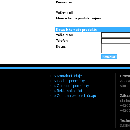
Komentář:
Váš e-mail:
Mám o tento produkt zájem:
Dotaz k tomuto produktu
Váš e-mail:
Telefon:
Dotaz:
» Kontaktní údaje
Provo
» Dodací podmínky
Agora 
» Obchodní podmínky
stora
» Reklamační řád
» Ochrana osobních údajů
Zákaz
obcho
+420 
+420 
Techn
suppo