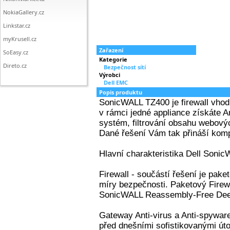
NokiaGallery.cz
Linkstar.cz
myKrusell.cz
Zařazení
SoEasy.cz
Kategorie
Direto.cz
Bezpečnost sítí
Výrobci
Dell EMC
Popis produktu