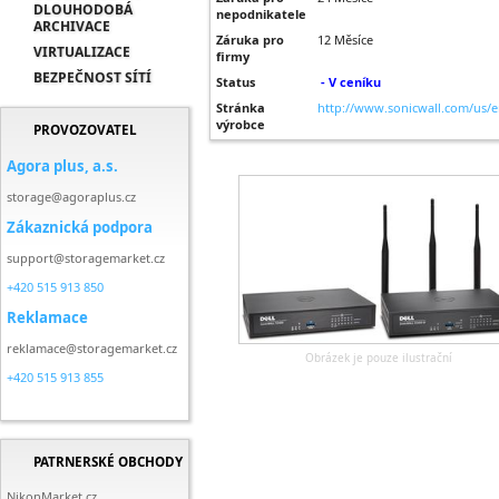
DLOUHODOBÁ
nepodnikatele
ARCHIVACE
Záruka pro
12 Měsíce
VIRTUALIZACE
firmy
BEZPEČNOST SÍTÍ
Status
- V ceníku
Stránka
http://www.sonicwall.com/us/e
výrobce
PROVOZOVATEL
Agora plus, a.s.
storage@agoraplus.cz
Zákaznická podpora
support@storagemarket.cz
+420 515 913 850
Reklamace
reklamace@storagemarket.cz
Obrázek je pouze ilustrační
+420 515 913 855
PATRNERSKÉ OBCHODY
NikonMarket.cz