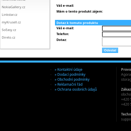
Váš e-mail:
NokiaGallery.cz
Mám o tento produkt zájem:
Linkstar.cz
myKrusell.cz
Dotaz k tomuto produktu
Váš e-mail:
SoEasy.cz
Telefon:
Direto.cz
Dotaz:
» Kontaktní údaje
Provo
» Dodací podmínky
Agora 
» Obchodní podmínky
stora
» Reklamační řád
» Ochrana osobních údajů
Zákaz
obcho
+420 
+420 
Techn
suppo