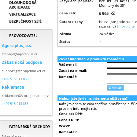
Recyklační poplatek
bez DPH:
31 Kč
; s DPH:
DLOUHODOBÁ
Monitory do 25”
ARCHIVACE
Cena celk.
6 965 Kč
VIRTUALIZACE
BEZPEČNOST SÍTÍ
Garance ceny
Nalezli jste jinde na int
nižší cenu?
Informujte n
Záruka
24 Měsíce
PROVOZOVATEL
Status
-
Agora plus, a.s.
storage@agoraplus.cz
Zaslat informaci o produktu známému
Zákaznická podpora
Váš e-mail:
Zaslat na e-mail:
support@storagemarket.cz
Komentář:
+420 515 913 850
Reklamace
reklamace@storagemarket.cz
Nalezli jste jinde na internetu nižší cenu?
+420 515 913 855
Každým dnem se Vám snažíme přinášet nejnižší ce
prosíme informujte nás.
Cena bez DPH:
Cena s DPH:
WWW:
PATRNERSKÉ OBCHODY
Komentář:
NikonMarket.cz