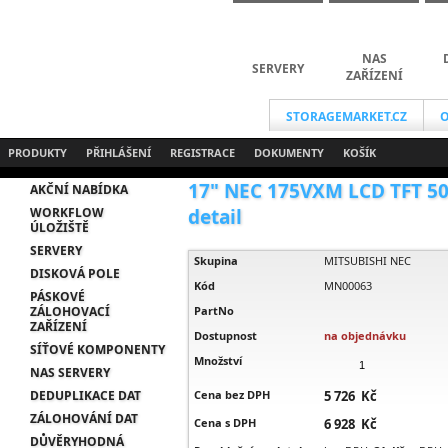
NAS
SERVERY
ZAŘÍZENÍ
STORAGEMARKET.CZ
O
PRODUKTY
PŘIHLÁŠENÍ
REGISTRACE
DOKUMENTY
KOŠÍK
17" NEC 175VXM LCD TFT 500
AKČNÍ NABÍDKA
WORKFLOW
detail
ÚLOŽIŠTĚ
SERVERY
Skupina
MITSUBISHI NEC
DISKOVÁ POLE
Kód
MN00063
PÁSKOVÉ
ZÁLOHOVACÍ
PartNo
ZAŘÍZENÍ
Dostupnost
na objednávku
SÍŤOVÉ KOMPONENTY
Množství
NAS SERVERY
DEDUPLIKACE DAT
Cena bez DPH
5 726 Kč
ZÁLOHOVÁNÍ DAT
Cena s DPH
6 928 Kč
DŮVĚRYHODNÁ